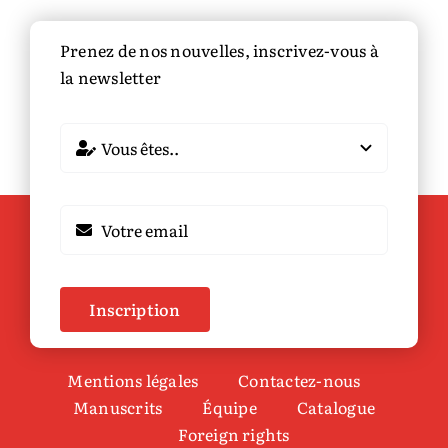
Le
pouv
Prenez de nos nouvelles, inscrivez-vous à
de
la newsletter
l’inju
Inscription
Mentions légales
Contactez-nous
Manuscrits
Équipe
Catalogue
Foreign rights