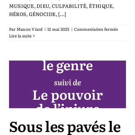
MUSIQUE, DIEU, CULPABILITÉ, ÉTHIQUE,
HÉROS, GÉNOCIDE, [...]
sur
Par
Manon Viard
|
12 mai 2025
|
Commentaires fermés
Boris
Lire la suite
Cyrulnik
mot
à
mot
Sous les pavés le