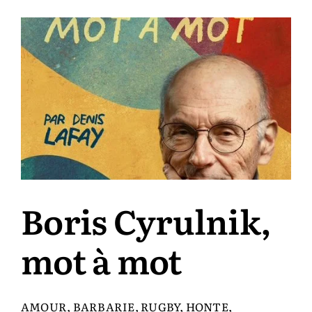
en
mots
et
en
actions
Boris Cyrulnik,
mot à mot
AMOUR, BARBARIE, RUGBY, HONTE,