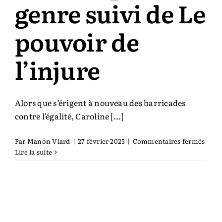
genre suivi de Le
pouvoir de
l’injure
Alors que s’érigent à nouveau des barricades
contre l’égalité, Caroline [...]
sur
Par
Manon Viard
|
27 février 2025
|
Commentaires fermés
Sous
Lire la suite
les
pavé
le
genr
suivi
de