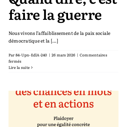
faire la guerre
Auteurs & cie
Bibliothèque des territoires
Nous vivons l’affaiblissement de la paix sociale
démocratique et la [...]
Équipe
Par
84-Upn-EdlA-240
|
26 mars 2026
|
Commentaires
sur
fermés
Catalogue
Quand
Lire la suite
dire,
c’est
Rechercher:
faire
la
guerre