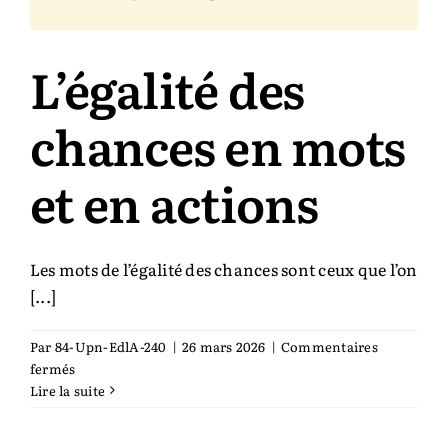
L’égalité des
chances en mots
et en actions
Les mots de l’égalité des chances sont ceux que l’on
[...]
Par
84-Upn-EdlA-240
|
26 mars 2026
|
Commentaires
sur
fermés
L’égalité
Lire la suite
des
chances