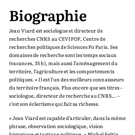
Biographie
Auteurs & cie
Jean Viard est sociologue et directeur de
Bibliothèque des territoires
recherches CNRS au CEVIPOF, Centre de
recherches politiques de Sciences Po Paris. Ses
Équipe
domaines de recherche sont les temps sociaux
(vacances, 35 h), mais aussi l’aménagement du
Catalogue
territoire, l’agriculture et les comportements
politiques. « Il est l’un des meilleurs connaisseurs
du territoire français. Plus encore que ses titres –
Rechercher:
sociologue, directeur de recherche au CNRS… –
c’est son éclectisme qui fait sa richesse.
« Jean Viard est capable d’articuler, dans la même
phrase, observation sociologique, vision
historique et tactique politique. » Michel Feltin,