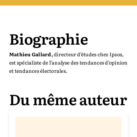
Auteurs & cie
Biographie
Bibliothèque des territoires
Équipe
Mathieu Gallard,
directeur d’études chez Ipsos,
est spécialiste
de
l’analyse des tendances d’opinion
et tendances électorales.
Catalogue
Rechercher:
Du même auteur