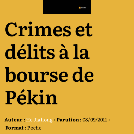
Auteurs & cie
Crimes et
Bibliothèque des territoires
délits à la
Équipe
bourse de
Catalogue
Pékin
Rechercher:
Auteur :
He Jiahong
•
Parution :
08/09/2011 •
Format :
Poche