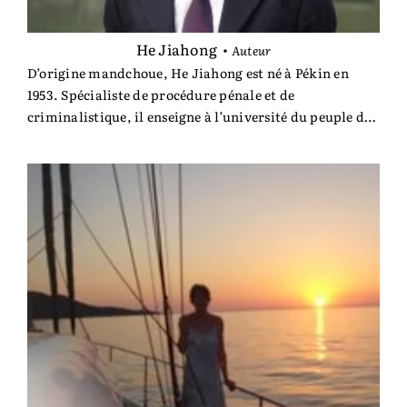
He Jiahong
•
Auteur
D’origine mandchoue, He Jiahong est né à Pékin en
1953. Spécialiste de procédure pénale et de
criminalistique, il enseigne à l’université du peuple de
Pékin. Il est l’auteur de cinq ouvrages publiés à l’Aube.
« He Jiahong se révèle un auteur drôle et cultivé,
séduisant et inquiétant à la fois. À suivre. » Lire