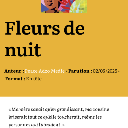
Auteurs & cie
Fleurs de
Bibliothèque des territoires
nuit
Équipe
Catalogue
Auteur :
Peace Adzo Medie
•
Parution :
02/06/2025 •
Format :
En tête
Rechercher:
« Ma mère savait qu’en grandissant, ma cousine
briserait tout ce qu’elle toucherait, même les
personnes qui l’aimaient. »