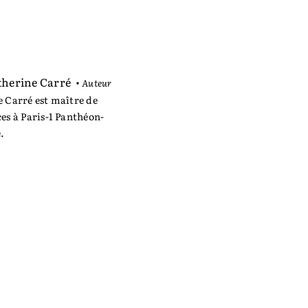
therine Carré
•
Auteur
 Carré est maître de
es à Paris-1 ­Panthéon-
.