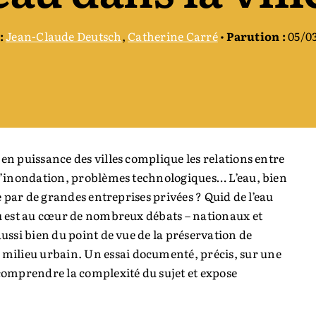
:
Jean-Claude Deutsch
,
Catherine Carré
•
Parution :
05/03
en puissance des villes complique les relations entre
e d’inondation, problèmes techno­logiques… L’eau, bien
ée par de grandes entreprises privées ? Quid de l’eau
au est au cœur de nombreux débats – nationaux et
aussi bien du point de vue de la préservation de
ilieu urbain. Un essai documenté, précis, sur une
comprendre la complexité du sujet et ­expose