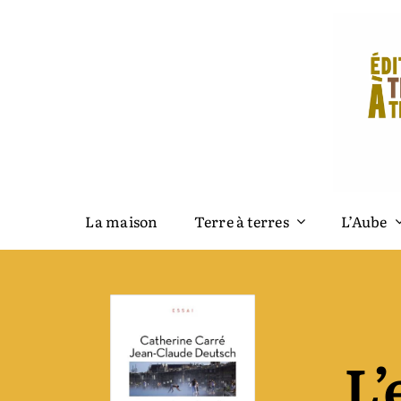
Passer
au
contenu
La maison
Terre à terres
L’Aube
L’