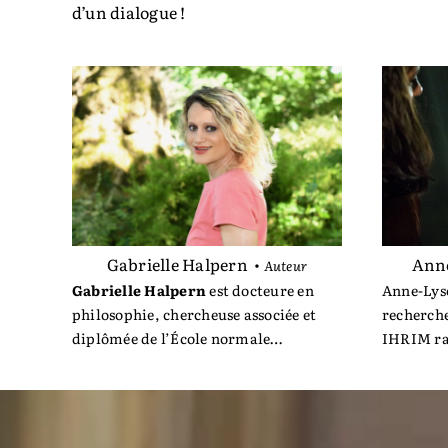
d’un dialogue !
Anne
Gabrielle Halpern
•
Auteur
Anne-Lyse
Gabrielle Halpern
est docteure en
recherch
philosophie, chercheuse associée
et
IHRIM rat
diplômée de l’École normale
notamme
supérieure ; ses travaux de recherche
handicap
portent sur le thème de l’hybridation
destin, vi
et
elle conseille parallèlement des
Michel).
entreprises
et
des institutions