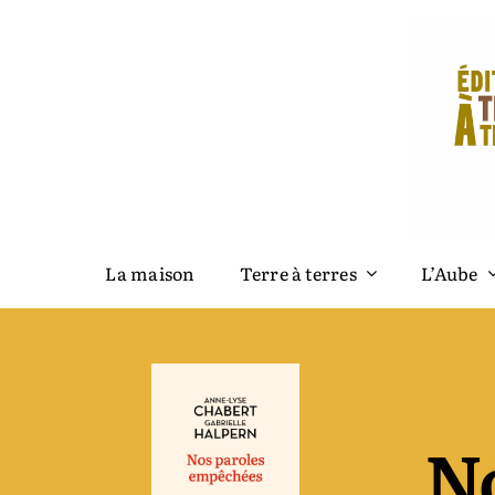
Passer
au
contenu
La maison
Terre à terres
L’Aube
N