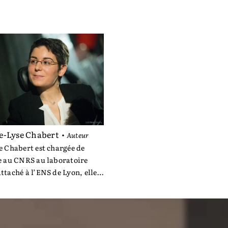
-Lyse Chabert
•
Auteur
 Chabert est chargée de
e au CNRS au laboratoire
taché à l’ENS de Lyon, elle a
nt publié
Transformer le
(2017, Erès) et
Vivre son
vre sa pensée
(2021, Albin