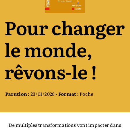
Auteurs & cie
Pour changer
Bibliothèque des territoires
le monde,
Équipe
rêvons-le !
Catalogue
Rechercher:
Parution :
23/01/2026 •
Format :
Poche
De multiples transformations vont impacter dans