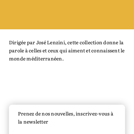
Auteurs & cie
Bibliothèque des territoires
Dirigée par José Lenzini, cette collection donne la
parole à celles et ceux qui aiment et connaissent le
Équipe
monde méditerranéen.
Catalogue
Rechercher:
Prenez de nos nouvelles, inscrivez-vous à
la newsletter