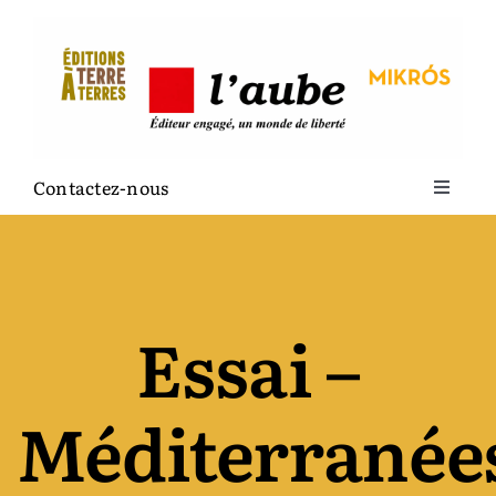
Passer
au
contenu
Contactez-nous
Toggle
Navigat
La maison
Terre à terres
Essai –
L’Aube
Méditerranée
Mikrós