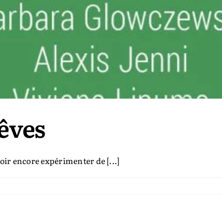
êves
oir encore expérimenter de [...]
r
u
ut