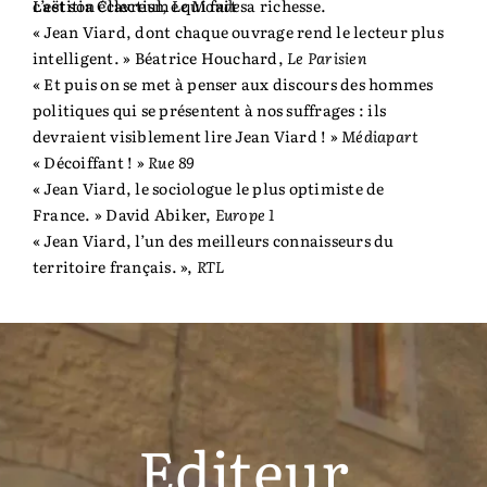
c’est son éclectisme qui fait sa richesse.
Laëtitia Clavreul,
Le Monde
« Jean Viard, dont chaque ouvrage rend le lecteur plus
intelligent. » Béatrice Houchard,
Le Parisien
« Et puis on se met à penser aux discours des hommes
politiques qui se présentent à nos suffrages : ils
devraient visiblement lire Jean Viard ! »
Médiapart
« Décoiffant ! »
Rue 89
« Jean Viard, le sociologue le plus optimiste de
France. » David Abiker,
Europe 1
« Jean Viard, l’un des meilleurs connaisseurs du
territoire français. »,
RTL
Editeur