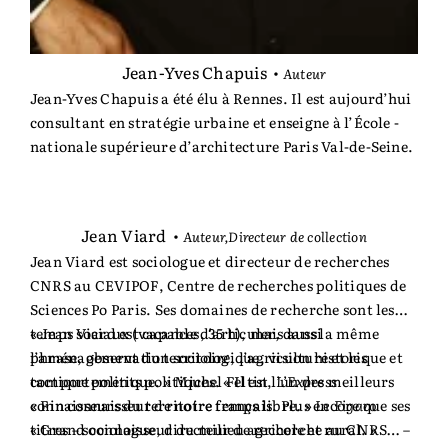
Jean-Yves Chapuis
•
Auteur
Jean-Yves Chapuis a été élu à Rennes. Il est aujourd’hui
consultant en stratégie urbaine et enseigne à l’École ­
nationale supérieure d’architecture Paris Val-de-Seine.
Jean Viard
•
Auteur,Directeur de collection
Jean Viard est sociologue et directeur de recherches
CNRS au CEVIPOF, Centre de recherches politiques de
Sciences Po Paris. Ses domaines de recherche sont les
temps sociaux (vacances, 35 h), mais aussi
« Jean Viard est capable d’articuler, dans la même
l’aménagement du territoire, l’agriculture et les
phrase, observation sociologique, vision historique et
comportements politiques. « Il est l’un des meilleurs
tactique politique. » Michel Feltin,
L’Express
connaisseurs du territoire français. Plus encore que ses
« Fin connaisseur de notre temps libre. »
Le Figaro
titres – sociologue, directeur de recherche au CNRS… –
« Grand connaisseur du milieu agricole et rural. »