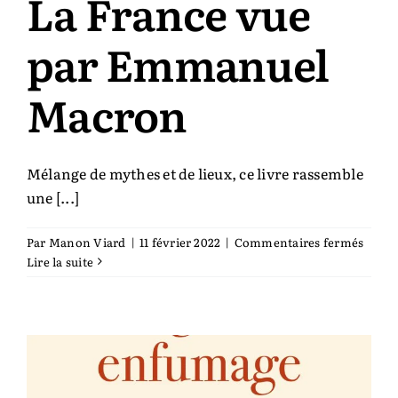
La France vue
par Emmanuel
Macron
Mélange de mythes et de lieux, ce livre rassemble
une [...]
sur
Par
Manon Viard
|
11 février 2022
|
Commentaires fermés
La
Lire la suite
Franc
vue
par
Emma
Macr