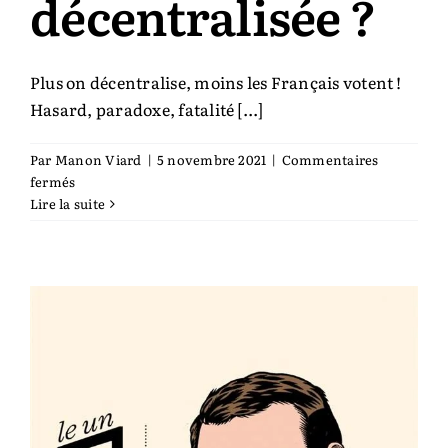
décentralisée ?
Plus on décentralise, moins les Français votent !
Hasard, paradoxe, fatalité [...]
Par
Manon Viard
|
5 novembre 2021
|
Commentaires
sur
fermés
Comment
Lire la suite
fonder
la
République
décentralisée
?