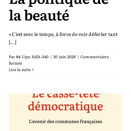
la beauté
Auteurs & cie
Bibliothèque des territoires
« C’est avec le temps, à force de voir déferler tant
[...]
Équipe
Par
84-Upn-EdlA-240
|
30 juin 2026
|
Commentaires
sur
fermés
Catalogue
La
Lire la suite
politique
de
Rechercher:
la
beauté