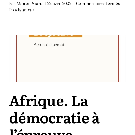
sur
Par
Manon Viard
|
22 avril 2022
|
Commentaires fermés
Pourqu
Lire la suite
l’abste
?
Afrique. La
démocratie à
l’épreuve