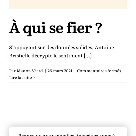
À qui se fier ?
S’appuyant sur des données solides, Antoine
Bristielle décrypte le senti­ment [...]
sur
Par
Manon Viard
|
26 mars 2021
|
Commentaires fermés
À
Lire la suite
qui
se
fier
?
Prenez de nos nouvelles, inscrivez-vous à