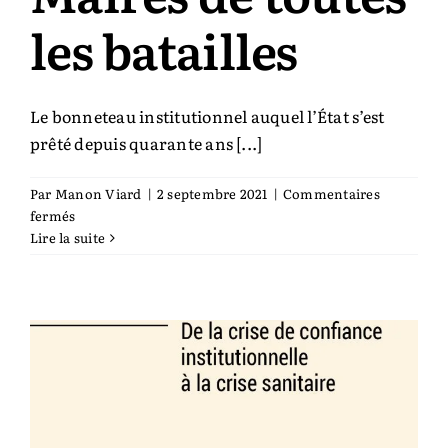
les batailles
Auteurs & cie
Bibliothèque des territoires
Le bonneteau institutionnel auquel l’État s’est
prêté depuis quarante ans [...]
Équipe
Par
Manon Viard
|
2 septembre 2021
|
Commentaires
sur
fermés
Catalogue
Maires
Lire la suite
de
toutes
Rechercher:
les
batailles