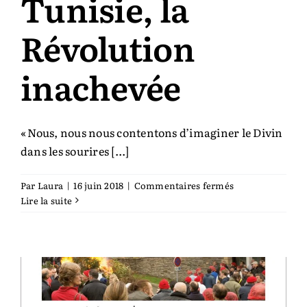
Tunisie, la
Révolution
inachevée
« Nous, nous nous contentons d’imaginer le Divin
dans les sourires [...]
sur
Par
Laura
|
16 juin 2018
|
Commentaires fermés
Tunisie,
Lire la suite
la
Révolution
inachevée