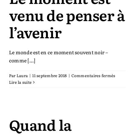
venu de penser à
Auteurs & cie
l’avenir
Bibliothèque des territoires
Équipe
Le monde est en ce moment souvent noir –
comme [...]
Catalogue
sur
Par
Laura
|
11 septembre 2018
|
Commentaires fermés
Le
Lire la suite
Rechercher:
moment
est
venu
de
penser
Quand la
à
l’avenir