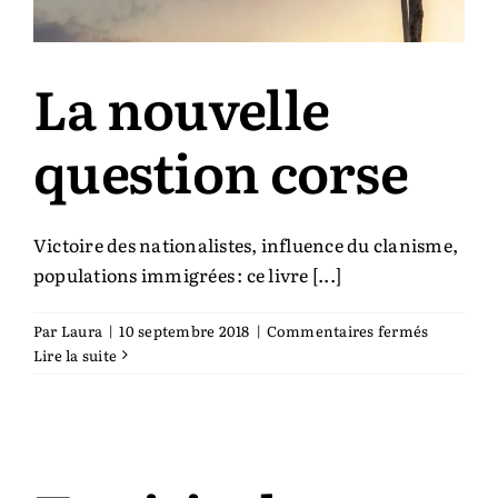
La nouvelle
question corse
Victoire des nationalistes, influence du clanisme,
populations immigrées : ce livre [...]
sur
Par
Laura
|
10 septembre 2018
|
Commentaires fermés
La
Lire la suite
nouvelle
question
corse