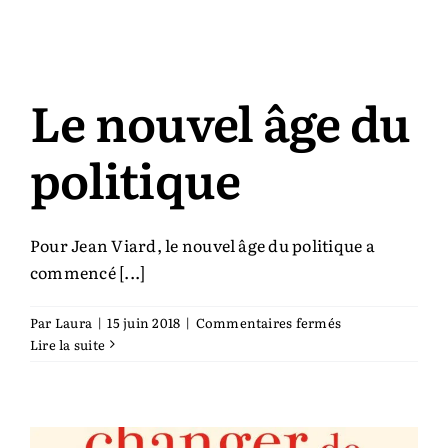
mots.
Pistes
à
réflexions
Le nouvel âge du
politique
Pour Jean Viard, le nouvel âge du politique a
commencé [...]
sur
Par
Laura
|
15 juin 2018
|
Commentaires fermés
Le
Lire la suite
nouvel
âge
du
politique