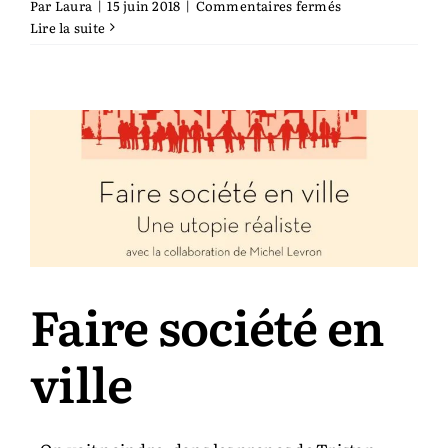
sur
Par
Laura
|
15 juin 2018
|
Commentaires fermés
Le
Lire la suite
temps
est
venu
de
changer
de
civilisation
Faire société en
ville