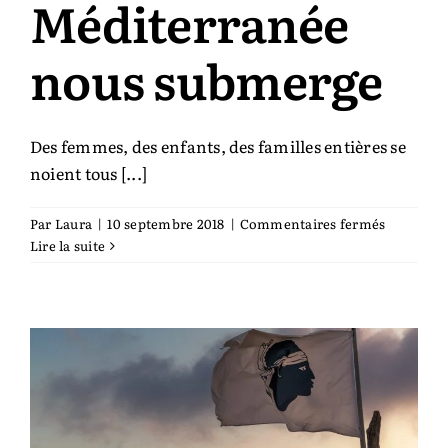
Méditerranée
nous submerge
Des femmes, des enfants, des familles entières se
noient tous [...]
sur
Par
Laura
|
10 septembre 2018
|
Commentaires fermés
Quand
Lire la suite
la
Méditerr
nous
submerg