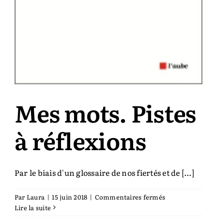
Mes mots. Pistes
à réflexions
Par le biais d'un glossaire de nos fiertés et de [...]
sur
Par
Laura
|
15 juin 2018
|
Commentaires fermés
Mes
Lire la suite