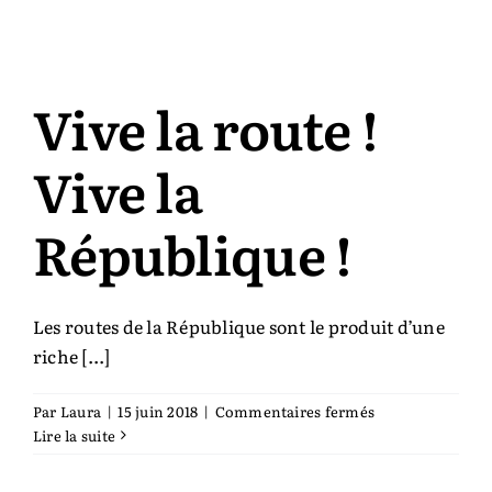
le
crépuscule
des
peuples
Vive la route !
Vive la
République !
Les routes de la République sont le produit d’une
riche [...]
sur
Par
Laura
|
15 juin 2018
|
Commentaires fermés
Vive
Lire la suite
la
route