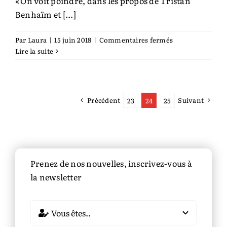
« On voit poindre, dans les propos de Tristan
Benhaïm et [...]
sur
Par
Laura
|
15 juin 2018
|
Commentaires fermés
Faire
Lire la suite
société
en
ville
Précédent
Suivant
23
24
25
Prenez de nos nouvelles, inscrivez-vous à
la newsletter