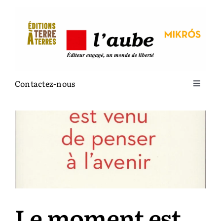
Passer
au
contenu
Contactez-nous
Toggle
Navigat
La maison
Terre à terres
L’Aube
Le moment est
Mikrós