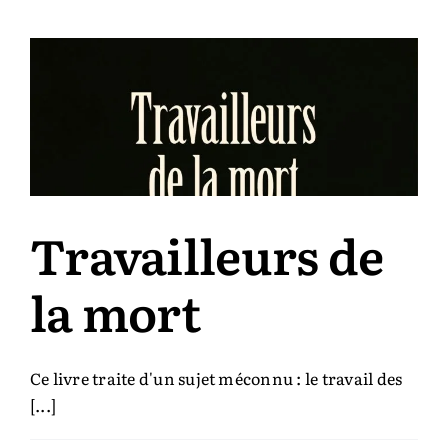
n’a
pas
de
secre
et
autre
nouve
Travailleurs de
la mort
Ce livre traite d'un sujet méconnu : le travail des
[...]