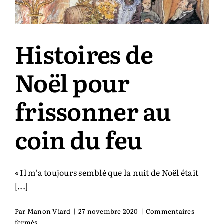
j’écris
Histoires de
Noël pour
frissonner au
coin du feu
« Il m’a toujours semblé que la nuit de Noël était
[...]
Par
Manon Viard
|
27 novembre 2020
|
Commentaires
sur
fermés