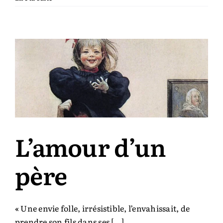
ne
croit
pas
au
Père
Noël
?
L’amour d’un
père
« Une envie folle, irrésistible, l’envahissait, de
prendre son fils dans ses [...]