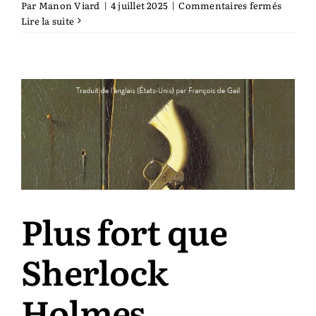
sur
Par
Manon Viard
|
4 juillet 2025
|
Commentaires fermés
Travail
Lire la suite
de
la
mort
Plus fort que
Sherlock
Holmes