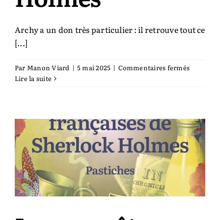
Archy a un don très particulier : il retrouve tout ce
[...]
sur
Par
Manon Viard
|
5 mai 2025
|
Commentaires fermés
Plus
Lire la suite
fort
que
Sherlock
Holmes