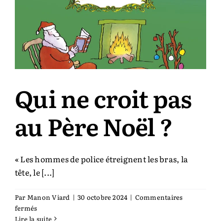
Holmes
Qui ne croit pas
au Père Noël ?
« Les hommes de police étreignent les bras, la
tête, le [...]
Par
Manon Viard
|
30 octobre 2024
|
Commentaires
sur
fermés
Qui
Lire la suite