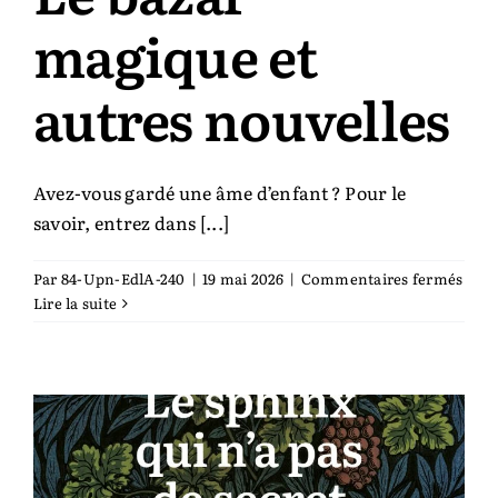
magique et
Auteurs & cie
autres nouvelles
Bibliothèque des territoires
Équipe
Avez-vous gardé une âme d’enfant ? Pour le
savoir, entrez dans [...]
Catalogue
sur
Par
84-Upn-EdlA-240
|
19 mai 2026
|
Commentaires fermés
Le
Lire la suite
Rechercher:
baza
magi
et
autr
nouv