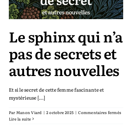
Le sphinx qui n’a
pas de secrets et
autres nouvelles
Et si le secret de cette femme fascinante et
mystérieuse [...]
sur
Par
Manon Viard
|
2 octobre 2025
|
Commentaires fermés
Le
Lire la suite
sphin
qui