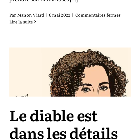
sur
Par
Manon Viard
|
6 mai 2022
|
Commentaires fermés
L’amour
Lire la suite
d’un
père
Le diable est
dans les détails