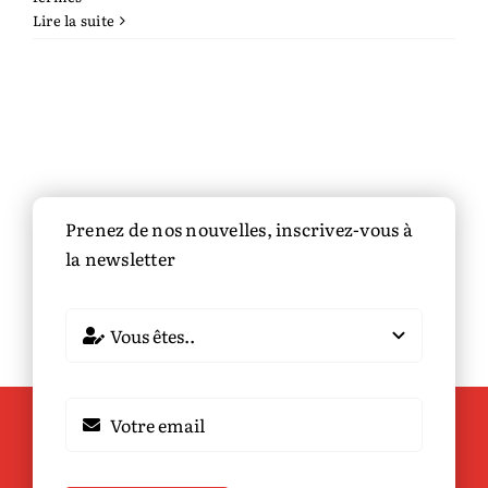
Histoires
Lire la suite
de
Noël
pour
frissonner
au
coin
du
feu
Prenez de nos nouvelles, inscrivez-vous à
la newsletter