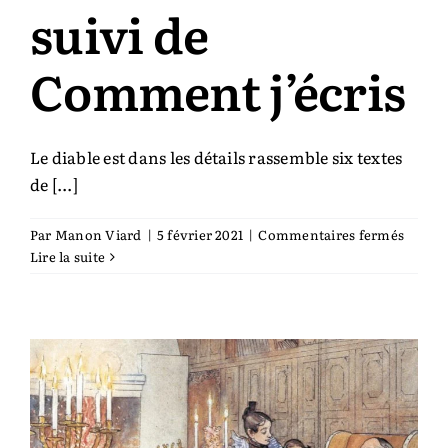
suivi de
Comment j’écris
Le diable est dans les détails rassemble six textes
de [...]
sur
Par
Manon Viard
|
5 février 2021
|
Commentaires fermés
Le
Lire la suite
diable
est
dans
les
détails
suivi
de
Comm