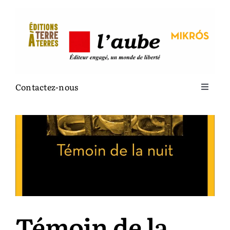
Passer
au
contenu
Contactez-nous
Toggle
Navigat
La maison
Terre à terres
L’Aube
Témoin de la
Mikrós