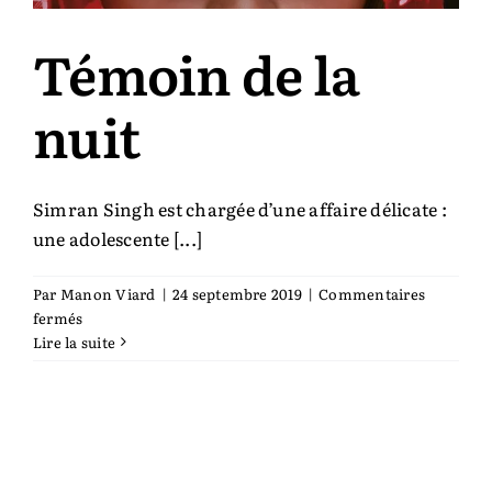
Témoin de la
nuit
Simran Singh est chargée d’une affaire délicate :
une adolescente [...]
Par
Manon Viard
|
24 septembre 2019
|
Commentaires
sur
fermés
Témoin
Lire la suite
de
la
nuit