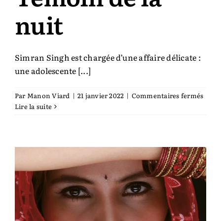
nuit
Auteurs & cie
Bibliothèque des territoires
Simran Singh est chargée d’une affaire délicate :
une adolescente [...]
Équipe
sur
Par
Manon Viard
|
21 janvier 2022
|
Commentaires fermés
Témo
Lire la suite
Catalogue
de
la
nuit
Rechercher: