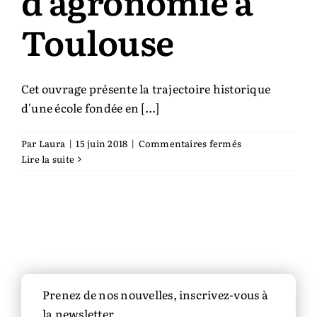
d’agronomie à
Toulouse
Cet ouvrage présente la trajectoire historique
d'une école fondée en [...]
sur
Par
Laura
|
15 juin 2018
|
Commentaires fermés
Cent
Lire la suite
ans
d’agronomie
à
Toulouse
Prenez de nos nouvelles, inscrivez-vous à
la newsletter