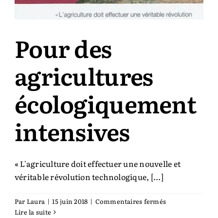
Auteurs & cie
Pour des
Bibliothèque des territoires
agricultures
Équipe
écologiquement
Catalogue
intensives
Rechercher:
« L'agriculture doit effectuer une nouvelle et
véritable révolution technologique, [...]
sur
Par
Laura
|
15 juin 2018
|
Commentaires fermés
Pour
Lire la suite